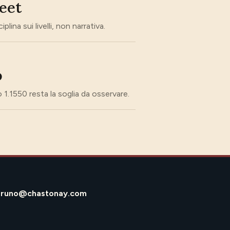
weet
ina sui livelli, non narrativa.
o
lo 1.1550 resta la soglia da osservare.
bruno@chastonay.com